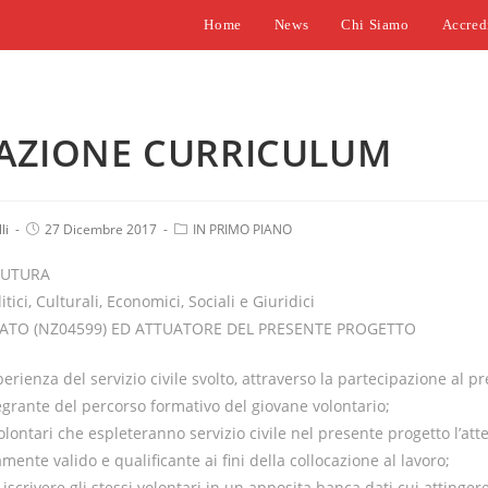
Home
News
Chi Siamo
Accred
AZIONE CURRICULUM
li
P
27 Dicembre 2017
P
IN PRIMO PIANO
o
o
s
s
 FUTURA
t
t
p
c
tici, Culturali, Economici, Sociali e Giuridici
u
a
ATO (NZ04599) ED ATTUATORE DEL PRESENTE PROGETTO
b
t
l
e
i
g
s
o
perienza del servizio civile svolto, attraverso la partecipazione al p
h
r
egrante del percorso formativo del giovane volontario;
e
y
d
:
olontari che espleteranno servizio civile nel presente progetto l’atte
:
mente valido e qualificante ai fini della collocazione al lavoro;
iscrivere gli stessi volontari in un apposita banca dati cui attingere