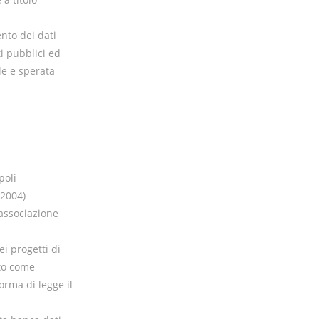
ento dei dati
i pubblici ed
le e sperata
poli
 2004)
’associazione
ei progetti di
lto come
orma di legge il