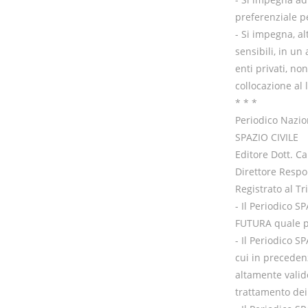
preferenziale p
- Si impegna, al
sensibili, in u
enti privati, no
collocazione al 
* * *
Periodico Nazio
SPAZIO CIVILE
Editore Dott. C
Direttore Respon
Registrato al T
- Il Periodico S
FUTURA quale pa
- Il Periodico S
cui in preceden
altamente valido
trattamento dei 