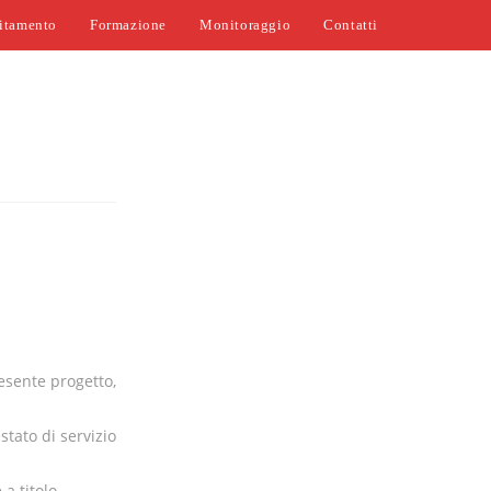
itamento
Formazione
Monitoraggio
Contatti
resente progetto,
stato di servizio
 a titolo