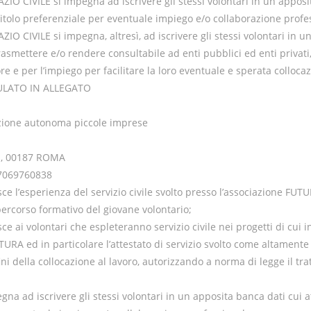
PAZIO CIVILE si impegna ad iscrivere gli stessi volontari in un appos
 titolo preferenziale per eventuale impiego e/o collaborazione profe
PAZIO CIVILE si impegna, altresì, ad iscrivere gli stessi volontari in 
rasmettere e/o rendere consultabile ad enti pubblici ed enti privat
re e per l’impiego per facilitare la loro eventuale e sperata collocaz
ULATO IN ALLEGATO
azione autonoma piccole imprese
11, 00187 ROMA
97069760838
sce l’esperienza del servizio civile svolto presso l’associazione FU
percorso formativo del giovane volontario;
sce ai volontari che espleteranno servizio civile nei progetti di cui
URA ed in particolare l’attestato di servizio svolto come altamente 
fini della collocazione al lavoro, autorizzando a norma di legge il tr
egna ad iscrivere gli stessi volontari in un apposita banca dati cui a