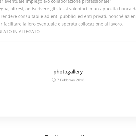
er eventuale impiego e/o collaborazione professionale;
egna, altresì, ad iscrivere gli stessi volontari in un apposita banca d
 rendere consultabile ad enti pubblici ed enti privati, nonché azien
r facilitare la loro eventuale e sperata collocazione al lavoro.
ULATO IN ALLEGATO
photogallery
7 Febbraio 2018