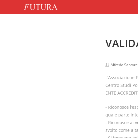
S
a
l
t
a
VALID
a
l
c
P
Alfredo Santorel
o
o
n
s
L’Associazione
t
t
a
Centro Studi Poli
u
e
t
ENTE ACCREDIT
n
h
o
u
r
- Riconosce l’es
:
t
quale parte int
o
- Riconosce ai v
svolto come alta
- Si impegna ad 