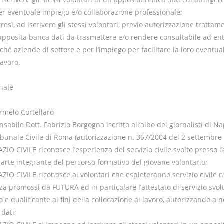
er eventuale impiego e/o collaborazione professionale;
tresì, ad iscrivere gli stessi volontari, previo autorizzazione trattam
n apposita banca dati da trasmettere e/o rendere consultabile ad ent
nché aziende di settore e per l’impiego per facilitare la loro eventua
lavoro.
nale
armelo Cortellaro
sabile Dott. Fabrizio Borgogna iscritto all’albo dei giornalisti di Na
ribunale Civile di Roma (autorizzazione n. 367/2004 del 2 settembre
PAZIO CIVILE riconosce l’esperienza del servizio civile svolto presso l
rte integrante del percorso formativo del giovane volontario;
PAZIO CIVILE riconosce ai volontari che espleteranno servizio civile n
za promossi da FUTURA ed in particolare l’attestato di servizio svo
 e qualificante ai fini della collocazione al lavoro, autorizzando a n
dati;