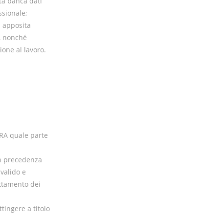
ita banca dati
ssionale;
un apposita
i, nonché
ione al lavoro.
TURA quale parte
 in precedenza
valido e
attamento dei
ttingere a titolo