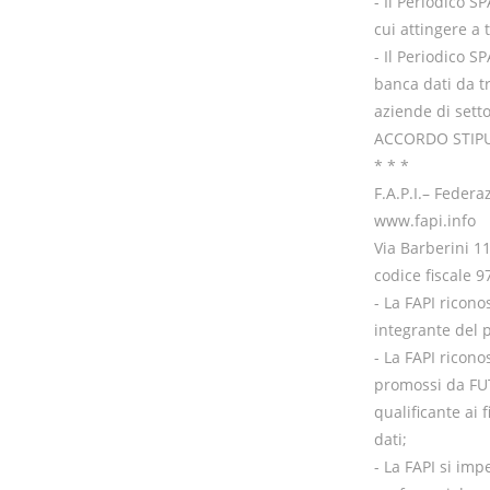
- Il Periodico S
cui attingere a
- Il Periodico S
banca dati da t
aziende di setto
ACCORDO STIP
* * *
F.A.P.I.– Feder
www.fapi.info
Via Barberini 
codice fiscale 
- La FAPI ricono
integrante del 
- La FAPI ricono
promossi da FUT
qualificante ai 
dati;
- La FAPI si imp