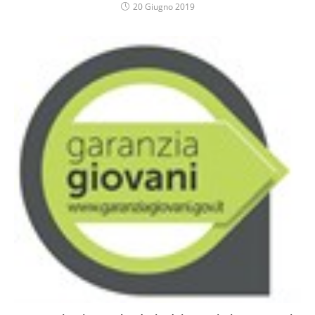
20 Giugno 2019