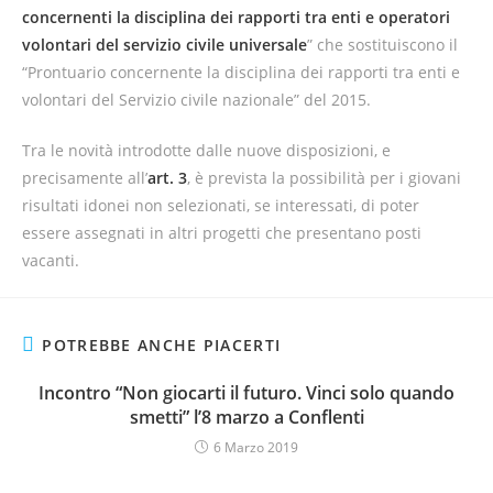
h
l
e
concernenti la disciplina dei rapporti tra enti e operatori
o
i
g
r
s
o
volontari del servizio civile universale
” che sostituiscono il
:
h
r
e
y
“Prontuario concernente la disciplina dei rapporti tra enti e
d
:
volontari del Servizio civile nazionale” del 2015.
:
Tra le novità introdotte dalle nuove disposizioni, e
precisamente all’
art. 3
, è prevista la possibilità per i giovani
risultati idonei non selezionati, se interessati, di poter
essere assegnati in altri progetti che presentano posti
vacanti.
POTREBBE ANCHE PIACERTI
Incontro “Non giocarti il futuro. Vinci solo quando
smetti” l’8 marzo a Conflenti
6 Marzo 2019