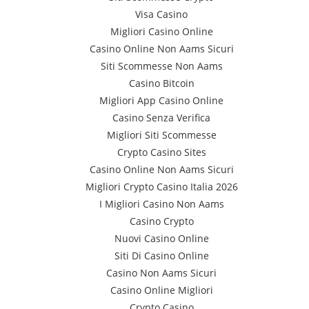
Visa Casino
Migliori Casino Online
Casino Online Non Aams Sicuri
Siti Scommesse Non Aams
Casino Bitcoin
Migliori App Casino Online
Casino Senza Verifica
Migliori Siti Scommesse
Crypto Casino Sites
Casino Online Non Aams Sicuri
Migliori Crypto Casino Italia 2026
I Migliori Casino Non Aams
Casino Crypto
Nuovi Casino Online
Siti Di Casino Online
Casino Non Aams Sicuri
Casino Online Migliori
Crypto Casino