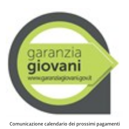
Comunicazione calendario dei prossimi pagamenti