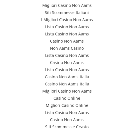
Migliori Casino Non Aams
Siti Scommesse Italiani
I Migliori Casino Non Aams
Lista Casino Non Aams
Lista Casino Non Aams
Casino Non Aams
Non Aams Casino
Lista Casino Non Aams
Casino Non Aams
Lista Casino Non Aams
Casino Non Aams Italia
Casino Non Aams Italia
Migliori Casino Non Aams
Casino Online
Migliori Casino Online
Lista Casino Non Aams
Casino Non Aams
Siti Scommesse Crypto