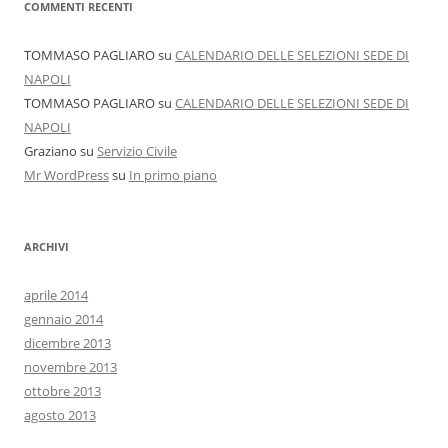
COMMENTI RECENTI
TOMMASO PAGLIARO su
CALENDARIO DELLE SELEZIONI SEDE DI
NAPOLI
TOMMASO PAGLIARO su
CALENDARIO DELLE SELEZIONI SEDE DI
NAPOLI
Graziano su
Servizio Civile
Mr WordPress
su
In primo piano
ARCHIVI
aprile 2014
gennaio 2014
dicembre 2013
novembre 2013
ottobre 2013
agosto 2013